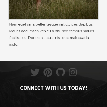
Nam eget urna pellentesque nisl ultrices dapibus.
Mauris accumsan vehicula nisl, sed tempus mauris
facilisis eu. Donec a iaculis nisi, quis malesuada
justo.
CONNECT WITH US TODAY!