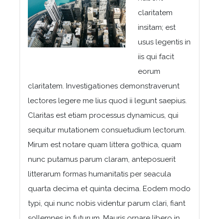
claritatem
insitam; est
usus legentis in
iis qui facit
eorum
claritatem. Investigationes demonstraverunt
lectores legere me lius quod ii legunt saepius.
Claritas est etiam processus dynamicus, qui
sequitur mutationem consuetudium lectorum.
Mirum est notare quam littera gothica, quam
nunc putamus parum claram, anteposuerit
litterarum formas humanitatis per seacula
quarta decima et quinta decima. Eodem modo
typi, qui nunc nobis videntur parum clari, fiant
sollemnes in futurum. Mauris ornare libero in